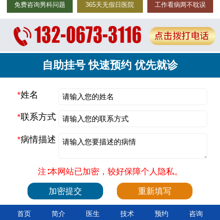
免费咨询男科问题
365天无假日医院
工作看病两不耽误
自助挂号 快速预约 优先就诊
*
姓名
*
联系方式
*
病情描述
注∶本网站已加密，较好保障个人隐私。
首页
简介
医生
技术
预约
咨询