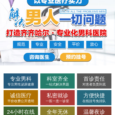
专业男科
科室齐全
首诊责任
专注男性泌尿健康
一站式解决男题
对患者负责到底
诚信医疗
私密就诊
方便快捷
平价收费公开透明
一医一患一诊室
在线挂号免排队
24小时在线
全年无休
温馨夜诊