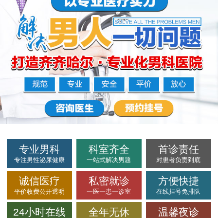
专业男科
科室齐全
首诊责任
专注男性泌尿健康
一站式解决男题
对患者负责到底
诚信医疗
私密就诊
方便快捷
平价收费公开透明
一医一患一诊室
在线挂号免排队
24小时在线
全年无休
温馨夜诊