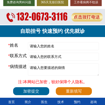
免费咨询男科问题
365天无假日医院
工作看病两不耽误
自助挂号 快速预约 优先就诊
*
姓名
*
联系方式
*
病情描述
注∶本网站已加密，较好保障个人隐私。
首页
简介
医生
技术
预约
咨询