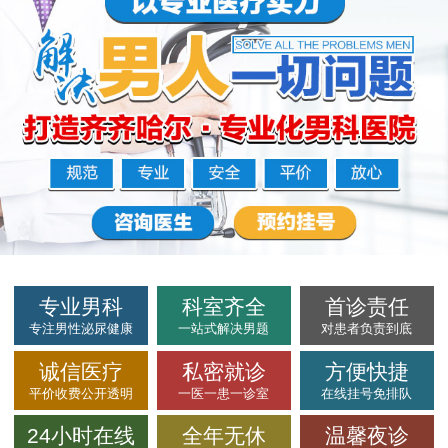
专业男科
科室齐全
首诊责任
专注男性泌尿健康
一站式解决男题
对患者负责到底
诚信医疗
私密就诊
方便快捷
平价收费公开透明
一医一患一诊室
在线挂号免排队
24小时在线
全年无休
温馨夜诊