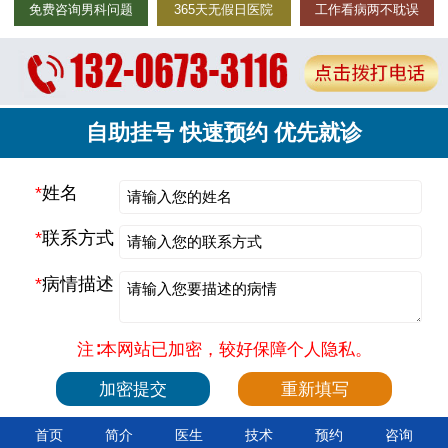
免费咨询男科问题
365天无假日医院
工作看病两不耽误
自助挂号 快速预约 优先就诊
*
姓名
*
联系方式
*
病情描述
注∶本网站已加密，较好保障个人隐私。
首页
简介
医生
技术
预约
咨询