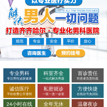
专业男科
科室齐全
首诊责任
专注男性泌尿健康
一站式解决男题
对患者负责到底
诚信医疗
私密就诊
方便快捷
平价收费公开透明
一医一患一诊室
在线挂号免排队
24小时在线
全年无休
温馨夜诊