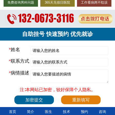
免费咨询男科问题
365天无假日医院
工作看病两不耽误
自助挂号 快速预约 优先就诊
*
姓名
*
联系方式
*
病情描述
注∶本网站已加密，较好保障个人隐私。
首页
简介
医生
技术
预约
咨询