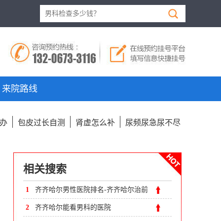
来院路线
办
包皮过长自测
肾虚怎么补
尿频尿急尿不尽
相关搜索
1
齐齐哈尔男性医院排名-齐齐哈尔治前
列腺炎哪里比较专业
2
齐齐哈尔能看男科的医院