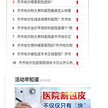
3
齐齐哈尔哪里割包皮好?
4
齐齐哈尔附大男科医院看病怎么样靠
谱吗?
5
齐齐哈尔在线咨询男科医院？齐齐哈
尔男科医院哪家好
6
齐齐哈尔治疗早泄好的医院是哪个?男
性为何会发生早泄?
7
齐齐哈尔附大男科医院是齐齐哈尔正
规男科医院
8
齐齐哈尔男科哪家医院好?齐齐哈尔附
大男科医院怎么样?
9
齐齐哈尔做包皮手术正规医院？齐市
附大医院男科
10
齐齐哈尔包皮医院排名今日公开公布_
齐齐哈尔哪家男科医院
活动早知道
/activity