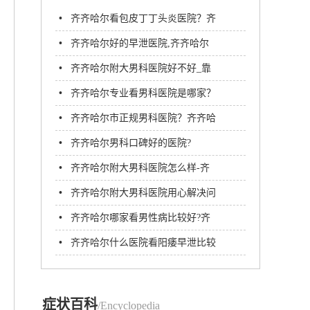
•
齐齐哈尔看包皮丁丁头炎医院？齐
齐哈尔附大男科医院
•
齐齐哈尔好的早泄医院,齐齐哈尔
附大男科医院
•
齐齐哈尔附大男科医院好不好_靠
谱口碑好
•
齐齐哈尔专业看男科医院是哪家？
齐齐哈尔割包皮究竟哪家医院好?
•
齐齐哈尔市正规男科医院？齐齐哈
尔附大男科医院
•
齐齐哈尔男科口碑好的医院?
•
齐齐哈尔附大男科医院怎么样-齐
齐哈尔附大男科医院好不好
•
齐齐哈尔附大男科医院用心解决问
题方便患者
•
齐齐哈尔哪家看男性病比较好?齐
齐哈尔男科医院哪家好?
•
齐齐哈尔什么医院看阳痿早泄比较
好呢?
症状百科
/Encyclopedia