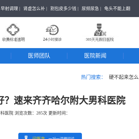
早射调理 |
肾虚怎么补 |
割包皮多少钱 |
尿频尿急 |
龟头不能上翻
医师团队
医院新闻
热门搜索：
硬不起来怎么
好？速来齐齐哈尔附大男科医院
男科医院
浏览次数：
285
次 更新时间：
问医生