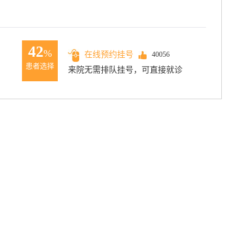
42
%
在线预约挂号
40056
患者选择
来院无需排队挂号，可直接就诊