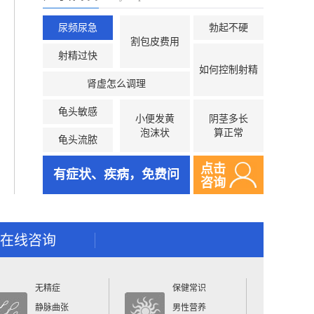
尿频尿急
勃起不硬
割包皮费用
射精过快
如何控制射精
肾虚怎么调理
龟头敏感
小便发黄
阴茎多长
泡沫状
算正常
龟头流脓
点击
有症状、疾病，免费问
咨询
在线咨询
无精症
保健常识
静脉曲张
男性营养