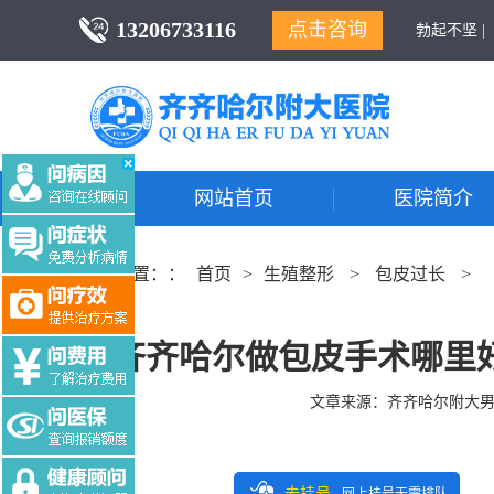
13206733116
点击咨询
勃起不坚 |
网站首页
医院简介
当前位置：：
首页
>
生殖整形
>
包皮过长
>
齐齐哈尔做包皮手术哪里
文章来源：
齐齐哈尔附大
去挂号