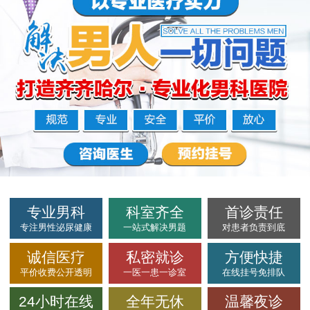
专业男科
科室齐全
首诊责任
专注男性泌尿健康
一站式解决男题
对患者负责到底
诚信医疗
私密就诊
方便快捷
平价收费公开透明
一医一患一诊室
在线挂号免排队
24小时在线
全年无休
温馨夜诊