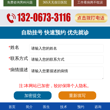
免费咨询男科问题
365天无假日医院
工作看病两不耽误
自助挂号 快速预约 优先就诊
*
姓名
*
联系方式
*
病情描述
注∶本网站已加密，较好保障个人隐私。
首页
简介
医生
技术
预约
咨询