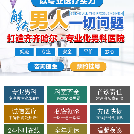
专业男科
科室齐全
首诊责任
专注男性泌尿健康
一站式解决男题
对患者负责到底
诚信医疗
私密就诊
方便快捷
平价收费公开透明
一医一患一诊室
在线挂号免排队
24小时在线
全年无休
温馨夜诊