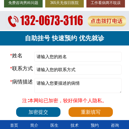
免费咨询男科问题
365天无假日医院
工作看病两不耽误
自助挂号 快速预约 优先就诊
*
姓名
*
联系方式
*
病情描述
注∶本网站已加密，较好保障个人隐私。
首页
简介
医生
技术
预约
咨询