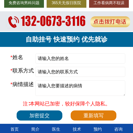
免费咨询男科问题
365天无假日医院
工作看病两不耽误
自助挂号 快速预约 优先就诊
*
姓名
*
联系方式
*
病情描述
注∶本网站已加密，较好保障个人隐私。
首页
简介
医生
技术
预约
咨询