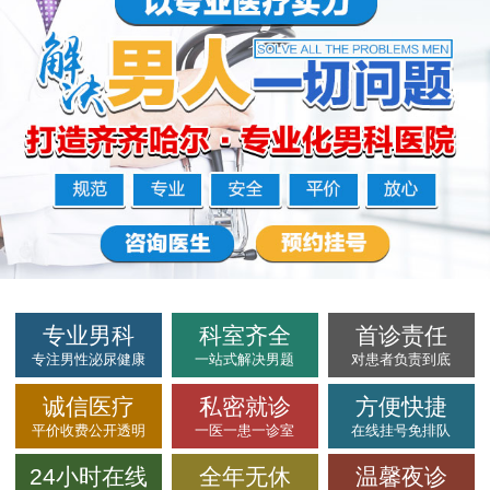
专业男科
科室齐全
首诊责任
专注男性泌尿健康
一站式解决男题
对患者负责到底
诚信医疗
私密就诊
方便快捷
平价收费公开透明
一医一患一诊室
在线挂号免排队
24小时在线
全年无休
温馨夜诊