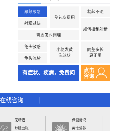
尿频尿急
勃起不硬
割包皮费用
射精过快
如何控制射精
肾虚怎么调理
龟头敏感
小便发黄
阴茎多长
泡沫状
算正常
龟头流脓
点击
有症状、疾病，免费问
咨询
在线咨询
无精症
保健常识
静脉曲张
男性营养