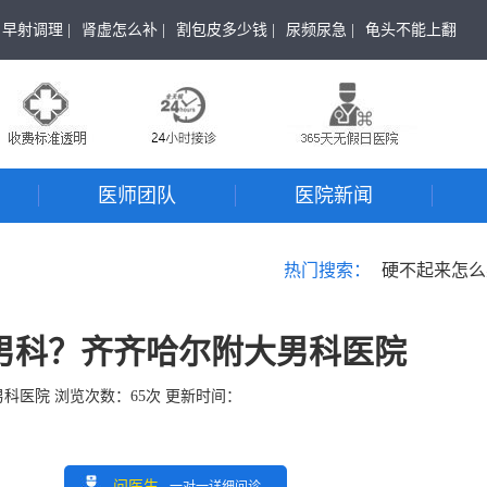
早射调理 |
肾虚怎么补 |
割包皮多少钱 |
尿频尿急 |
龟头不能上翻
医师团队
医院新闻
热门搜索：
硬不起来怎么
男科？齐齐哈尔附大男科医院
男科医院
浏览次数：
65
次 更新时间：
问医生