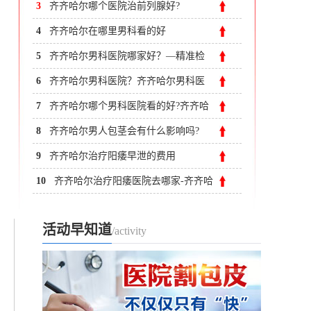
康，建立男性专业医疗
3
齐齐哈尔哪个医院治前列腺好?
4
齐齐哈尔在哪里男科看的好
5
齐齐哈尔男科医院哪家好？—精准检
查精细治疗男科
6
齐齐哈尔男科医院？齐齐哈尔男科医
院哪家好
7
齐齐哈尔哪个男科医院看的好?齐齐哈
尔附大男科医院
8
齐齐哈尔男人包茎会有什么影响吗?
9
齐齐哈尔治疗阳痿早泄的费用
10
齐齐哈尔治疗阳痿医院去哪家-齐齐哈
尔附大男科医院
活动早知道
/activity