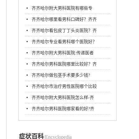
•
齐齐哈尔附大男科医院有哪些专
家?
•
齐齐哈尔哪里看男科口碑好？齐齐
哈尔附大男科医院
•
齐齐哈尔看包皮丁丁头炎医院？齐
齐哈尔附大男科医院
•
齐齐哈尔专业看男科哪个医院好？
齐齐哈尔附大男科医院
•
齐齐哈尔附大男科医院:传递医者
温度,助力男性重获健康
•
齐齐哈尔男科医院哪里比较好？齐
齐哈尔附大男科医院
•
齐齐哈尔做包茎手术要多少钱?
•
齐齐哈尔市治疗男性医院哪个比较
好？齐市附大医院男科
•
齐齐哈尔附大男科医院怎么样-齐
齐哈尔附大男科医院
•
齐齐哈尔男科医院哪家看的好?齐
齐哈尔附大男科医院
症状百科
/Encyclopedia