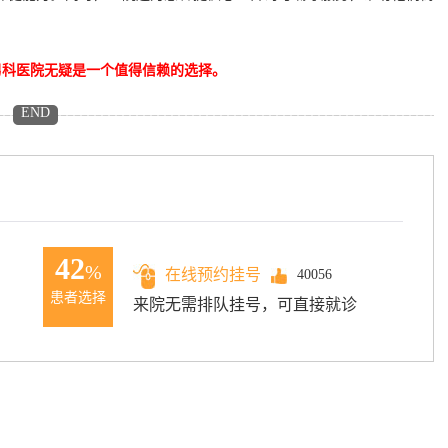
男科医院无疑是一个值得信赖的选择。
END
42
%
在线预约挂号
40056
患者选择
来院无需排队挂号，可直接就诊