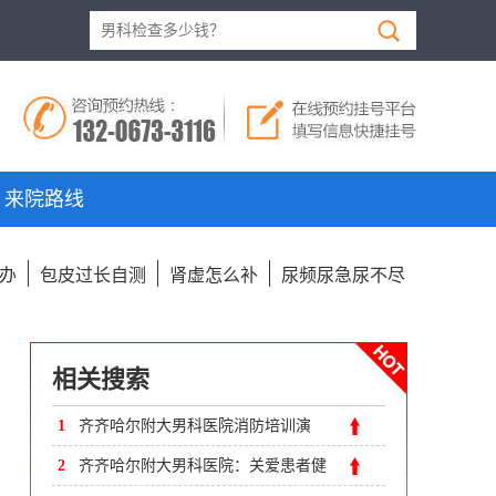
来院路线
办
包皮过长自测
肾虚怎么补
尿频尿急尿不尽
相关搜索
1
齐齐哈尔附大男科医院消防培训演
习：安全无小事，消防正当时!
2
齐齐哈尔附大男科医院：关爱患者健