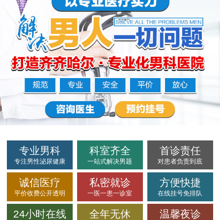
专业男科
科室齐全
首诊责任
专注男性泌尿健康
一站式解决男题
对患者负责到底
诚信医疗
私密就诊
方便快捷
平价收费公开透明
一医一患一诊室
在线挂号免排队
24小时在线
全年无休
温馨夜诊