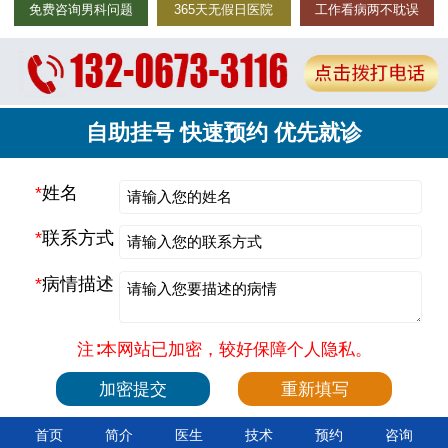
免费咨询男科问题
365天无假日医院
工作看病两不耽误
自助挂号 快速预约 优先就诊
*
姓名
*
联系方式
*
病情描述
注∶本网站已加密，较好保障个人隐私。
首页
简介
医生
技术
预约
咨询