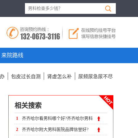
来院路线
办
包皮过长自测
肾虚怎么补
尿频尿急尿不尽
相关搜索
1
齐齐哈尔看男科哪个好?齐齐哈尔男科
医院
2
齐齐哈尔附大男科医院品牌信誉好?