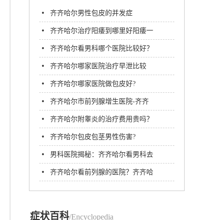
•
齐齐哈尔男性包皮的并发症
•
齐齐哈尔治疗阳痿到哪里好阳痿一
般需要多久才能治好?
•
齐齐哈尔看男科哪个医院比较好？
齐齐哈尔男科医院哪里好
•
齐齐哈尔哪家医院治疗早泄比较
好?怎么会早泄呢?
•
齐齐哈尔哪家医院做包皮好?
•
齐齐哈尔市前列腺增生医院-齐齐
哈尔附大男科医院
•
齐齐哈尔附睾炎的治疗费用贵吗？
•
齐齐哈尔包皮包茎男性伤害?
•
男科医院揭秘：齐齐哈尔看男科去
哪家医院-齐齐哈尔附大男科医院
•
齐齐哈尔看前列腺的医院？齐齐哈
尔附大男科医院
症状百科
/Encyclopedia