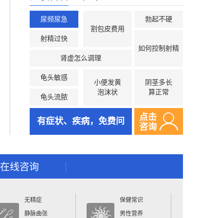
尿频尿急
勃起不硬
割包皮费用
射精过快
如何控制射精
肾虚怎么调理
龟头敏感
小便发黄
阴茎多长
泡沫状
算正常
龟头流脓
点击
有症状、疾病，免费问
咨询
在线咨询
无精症
保健常识
静脉曲张
男性营养