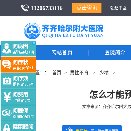
13206733116
点击咨询
勃起不坚 |
网站首页
医院简介
当前位置：：
首页
>
男性不育
>
少精
>
怎么才能
文章来源：
齐齐哈尔附大
去挂号