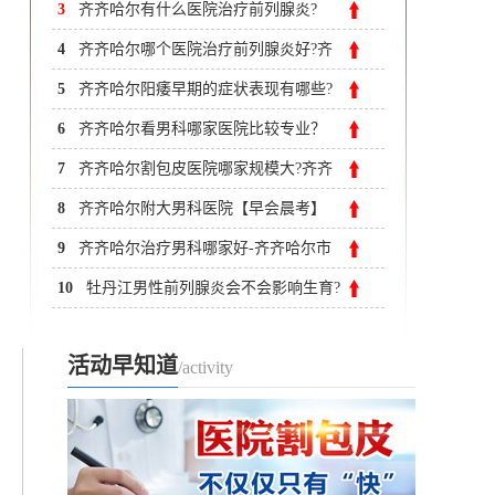
3
齐齐哈尔有什么医院治疗前列腺炎?
4
齐齐哈尔哪个医院治疗前列腺炎好?齐
齐哈尔附大男科医院
5
齐齐哈尔阳痿早期的症状表现有哪些?
6
齐齐哈尔看男科哪家医院比较专业？
齐市附大医院看男科怎么样
7
齐齐哈尔割包皮医院哪家规模大?齐齐
哈尔附大男科医院
8
齐齐哈尔附大男科医院【早会晨考】
护理抢救知识考试
9
齐齐哈尔治疗男科哪家好-齐齐哈尔市
看男科哪个好
10
牡丹江男性前列腺炎会不会影响生育?
前列腺炎影响生育吗?
活动早知道
/activity