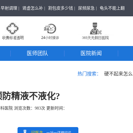
早射调理 |
肾虚怎么补 |
割包皮多少钱 |
尿频尿急 |
龟头不能上翻
医师团队
医院新闻
热门搜索：
硬不起来怎么
预防精液不液化?
男科医院
浏览次数：
983
次 更新时间：
问医生