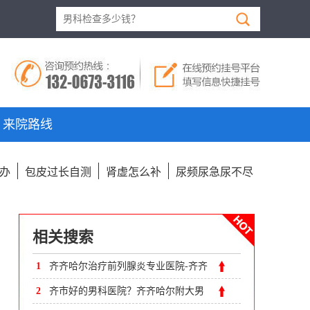
来院路线
办
包皮过长自测
肾虚怎么补
尿频尿急尿不尽
相关搜索
1
齐齐哈尔治疗前列腺炎专业医院-齐齐
哈尔附大男科医院看男科专业
2
齐市好的男科医院？齐齐哈尔附大男