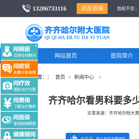
13206733116
点击咨询
勃起不坚 |
网站首页
医院简介
当前位置：：
首页
>
新闻中心
>
齐齐哈尔看男科要多少
文章来源：
齐齐哈尔附大
去挂号