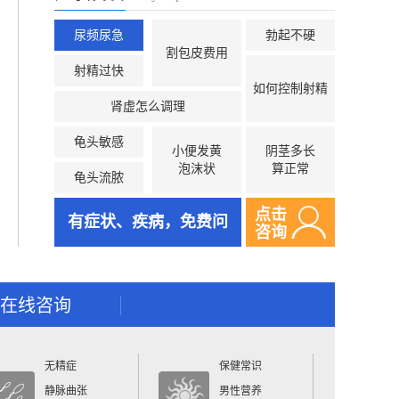
尿频尿急
勃起不硬
割包皮费用
射精过快
如何控制射精
肾虚怎么调理
龟头敏感
小便发黄
阴茎多长
泡沫状
算正常
龟头流脓
点击
有症状、疾病，免费问
咨询
在线咨询
无精症
保健常识
静脉曲张
男性营养