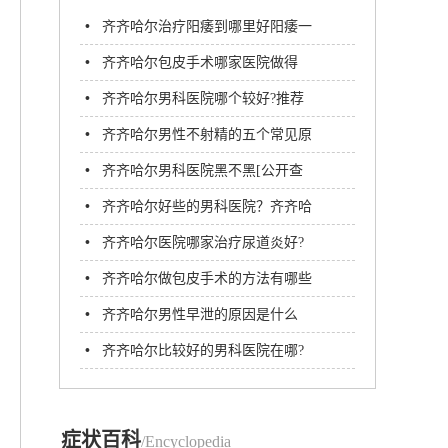
•
齐齐哈尔治疗阳痿到哪里好阳痿一
般需要多久才能治好?
•
齐齐哈尔包皮手术哪家医院做得
好？齐齐哈尔附大男科医院
•
齐齐哈尔男科医院哪个较好?推荐
齐齐哈尔附大男科医院
•
齐齐哈尔男性不射精的五个常见原
因
•
齐齐哈尔男科医院黑不黑[公开查
看]齐齐哈尔看阳痿去哪家医院好
•
齐齐哈尔好些的男科医院？齐齐哈
尔附大男科医院
•
齐齐哈尔医院哪家治疗尿道炎好?
•
齐齐哈尔做包皮手术的方法有哪些
呢? 齐齐哈尔附大男科医院
•
齐齐哈尔男性早泄的原因是什么
呢？
•
齐齐哈尔比较好的男科医院在哪?
齐齐哈尔附大男科医院
症状百科
/Encyclopedia