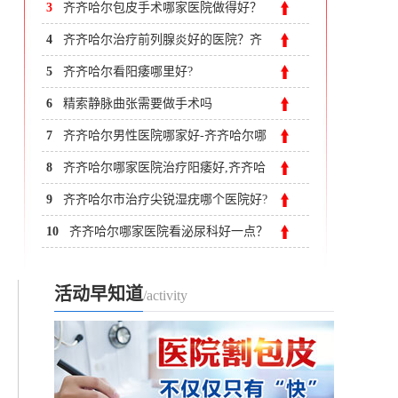
科医院
3
齐齐哈尔包皮手术哪家医院做得好？
齐齐哈尔割包皮费用
4
齐齐哈尔治疗前列腺炎好的医院？齐
市附大医院男科
5
齐齐哈尔看阳痿哪里好?
6
精索静脉曲张需要做手术吗
7
齐齐哈尔男性医院哪家好-齐齐哈尔哪
里治疗前列腺好
8
齐齐哈尔哪家医院治疗阳痿好,齐齐哈
尔好的男科医院
9
齐齐哈尔市治疗尖锐湿疣哪个医院好?
齐齐哈尔附大男科医院
10
齐齐哈尔哪家医院看泌尿科好一点？
活动早知道
/activity