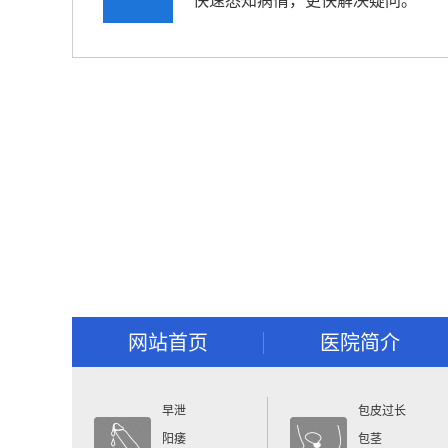
快速悉知病情，更快解决疑问。
网站首页
医院简介
早泄
包皮过长
阳痿
包茎