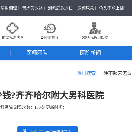
早射调理 |
肾虚怎么补 |
割包皮多少钱 |
尿频尿急 |
龟头不能上翻
医师团队
医院新闻
热门搜索：
硬不起来怎么
钱?齐齐哈尔附大男科医院
男科医院
浏览次数：
130
次 更新时间：
问医生