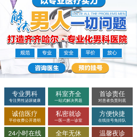
专业男科
科室齐全
首诊责任
专注男性泌尿健康
一站式解决男题
对患者负责到底
诚信医疗
私密就诊
方便快捷
平价收费公开透明
一医一患一诊室
在线挂号免排队
24小时在线
全年无休
温馨夜诊