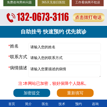
免费咨询男科问题
365天无假日医院
工作看病两不耽误
自助挂号 快速预约 优先就诊
*
姓名
*
联系方式
*
病情描述
注∶本网站已加密，较好保障个人隐私。
首页
简介
医生
技术
预约
咨询