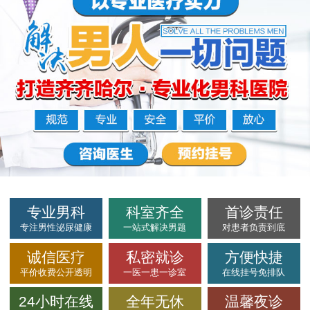
专业男科
科室齐全
首诊责任
专注男性泌尿健康
一站式解决男题
对患者负责到底
诚信医疗
私密就诊
方便快捷
平价收费公开透明
一医一患一诊室
在线挂号免排队
24小时在线
全年无休
温馨夜诊