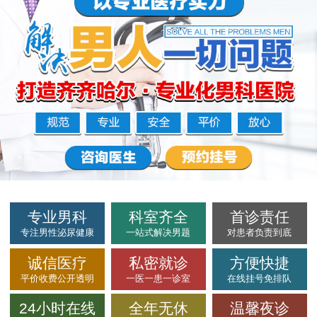
专业男科
科室齐全
首诊责任
专注男性泌尿健康
一站式解决男题
对患者负责到底
诚信医疗
私密就诊
方便快捷
平价收费公开透明
一医一患一诊室
在线挂号免排队
24小时在线
全年无休
温馨夜诊