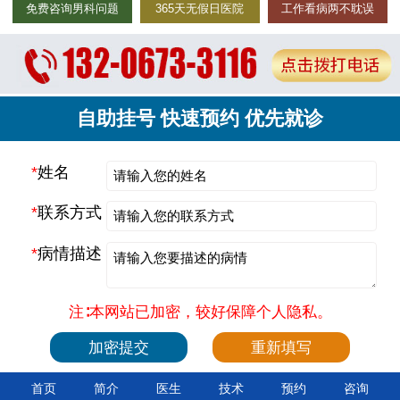
免费咨询男科问题
365天无假日医院
工作看病两不耽误
自助挂号 快速预约 优先就诊
*
姓名
*
联系方式
*
病情描述
注∶本网站已加密，较好保障个人隐私。
首页
简介
医生
技术
预约
咨询