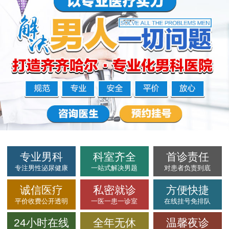
专业男科
科室齐全
首诊责任
专注男性泌尿健康
一站式解决男题
对患者负责到底
诚信医疗
私密就诊
方便快捷
平价收费公开透明
一医一患一诊室
在线挂号免排队
24小时在线
全年无休
温馨夜诊