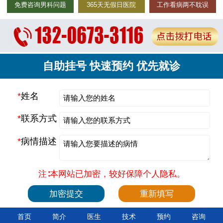
免费咨询男科问题
365天无假日医院
工作看病两不耽误
自助挂号 快速预约 优先就诊
*
姓名
*
联系方式
*
病情描述
注∶本网站已加密，较好保障个人隐私。
首页
简介
医生
技术
预约
咨询