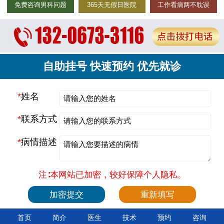
免费咨询男科问题
365天无假日医院
工作看病两不耽误
自助挂号 快速预约 优先就诊
*
姓名
*
联系方式
*
病情描述
注∶本网站已加密，较好保障个人隐私。
首页
简介
医生
技术
预约
咨询