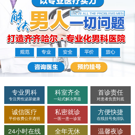
专业男科
科室齐全
首诊责任
专注男性泌尿健康
一站式解决男题
对患者负责到底
诚信医疗
私密就诊
方便快捷
平价收费公开透明
一医一患一诊室
在线挂号免排队
24小时在线
全年无休
温馨夜诊