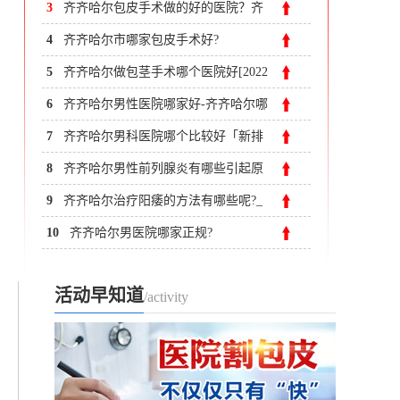
齐齐哈尔附大男科医院
3
齐齐哈尔包皮手术做的好的医院？齐
齐哈尔附大男科医院
4
齐齐哈尔市哪家包皮手术好?
5
齐齐哈尔做包茎手术哪个医院好[2022
寒假割包皮价格表]
6
齐齐哈尔男性医院哪家好-齐齐哈尔哪
里治疗前列腺好
7
齐齐哈尔男科医院哪个比较好「新排
名榜」
8
齐齐哈尔男性前列腺炎有哪些引起原
因?
9
齐齐哈尔治疗阳痿的方法有哪些呢?_
齐齐哈尔附大男科医院
10
齐齐哈尔男医院哪家正规?
活动早知道
/activity