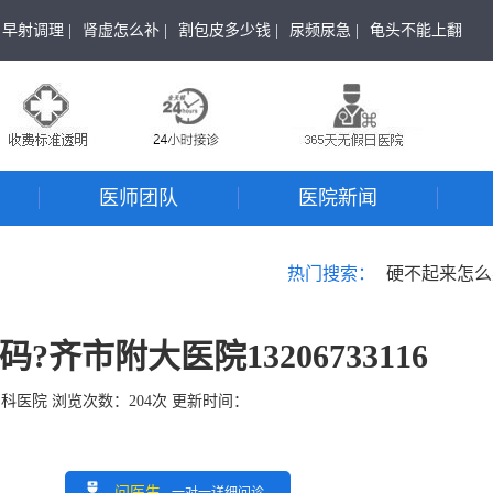
早射调理 |
肾虚怎么补 |
割包皮多少钱 |
尿频尿急 |
龟头不能上翻
医师团队
医院新闻
热门搜索：
硬不起来怎么
齐市附大医院13206733116
男科医院
浏览次数：
204
次 更新时间：
问医生