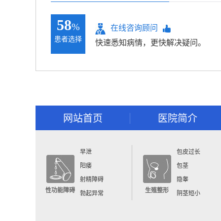
58
%
在线咨询顾问
患者选择
快速悉知病情，更快解决疑问。
网站首页
医院简介
早泄
包皮过长
阳痿
包茎
射精障碍
隐睾
性功能障碍
生殖整形
勃起异常
阴茎短小