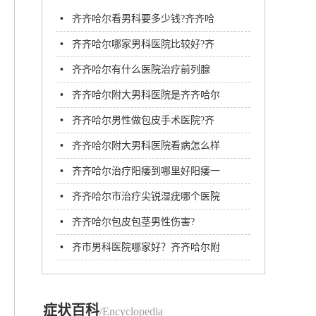
•
齐齐哈尔看男科要多少钱?齐齐哈
尔附大男科医院
•
齐齐哈尔哪家男科医院比较好?齐
齐哈尔附大男科医院
•
齐齐哈尔有什么医院治疗前列腺
炎?
•
齐齐哈尔附大男科医院是齐齐哈尔
正规男科医院
•
齐齐哈尔男性做包皮手术医院?齐
市附大医院男科
•
齐齐哈尔附大男科医院看病怎么样
靠谱吗?
•
齐齐哈尔治疗阳痿到哪里好阳痿一
般需要多久才能治好?
•
齐齐哈尔市治疗尖锐湿疣哪个医院
好?齐齐哈尔附大男科医院
•
齐齐哈尔包皮包茎男性伤害?
•
齐市男科医院哪家好？齐齐哈尔附
大男科医院
症状百科
/Encyclopedia