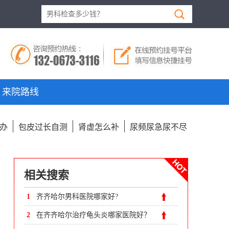
来院路线
办
包皮过长自测
肾虚怎么补
尿频尿急尿不尽
相关搜索
1
齐齐哈尔男科医院哪家好?
2
在齐齐哈尔治疗龟头炎哪家医院好？