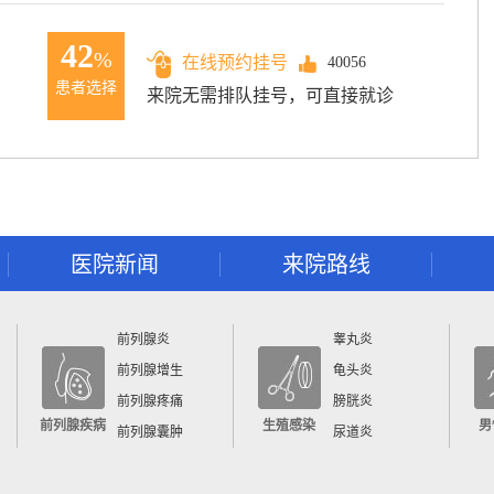
42
%
在线预约挂号
40056
患者选择
来院无需排队挂号，可直接就诊
医院新闻
来院路线
前列腺炎
睾丸炎
前列腺增生
龟头炎
前列腺疼痛
膀胱炎
前列腺疾病
生殖感染
男
前列腺囊肿
尿道炎