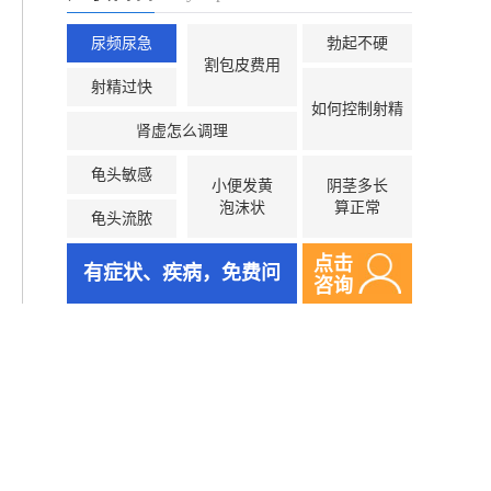
尿频尿急
勃起不硬
割包皮费用
射精过快
如何控制射精
肾虚怎么调理
龟头敏感
小便发黄
阴茎多长
泡沫状
算正常
龟头流脓
点击
有症状、疾病，免费问
咨询