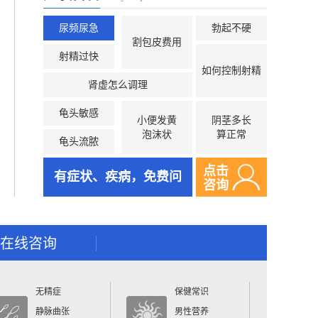
尿频尿急
勃起不硬
割包皮费用
射精过快
如何控制射精
肾虚怎么调理
龟头敏感
小便发黄
阴茎多长
泡沫状
算正常
龟头流脓
点击
有症状、疾病，免费问
咨询
在线咨询
无精症
保健常识
静脉曲张
男性营养