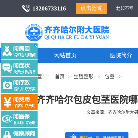
13206733116
点击咨询
勃起不坚 |
网站首页
医院简介
当前位置：：
首页
>
生殖整形
>
包茎
>
齐齐哈尔包皮包茎医院哪
文章来源：
齐齐哈尔附大
去挂号