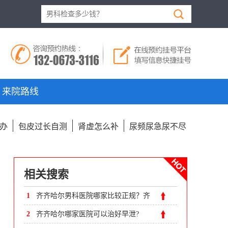
来院路线
办
包皮过长自测
肾虚怎么补
尿频尿急尿不尽
相关搜索
1
齐齐哈尔男科医院哪家比较正规？齐
齐哈尔附大男科医院咋样
2
齐齐哈尔哪家医院可以治好早泄?