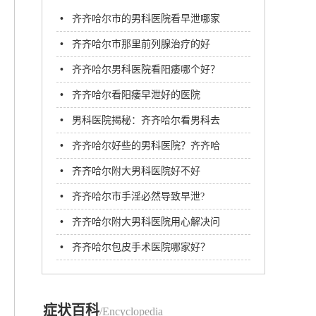
•
齐齐哈尔市的男科医院看早泄哪家
好?齐齐哈尔附大男科医院
•
齐齐哈尔市那里前列腺治疗的好
•
齐齐哈尔男科医院看阳痿哪个好？
齐齐哈尔附大男科医院
•
齐齐哈尔看阳痿早泄好的医院
•
男科医院揭秘：齐齐哈尔看男科去
哪家医院-齐齐哈尔附大男科医院
•
齐齐哈尔好些的男科医院？齐齐哈
尔附大男科医院
•
齐齐哈尔附大男科医院好不好
•
齐齐哈尔市手淫必然导致早泄?
•
齐齐哈尔附大男科医院用心解决问
题方便患者
•
齐齐哈尔包皮手术医院哪家好？
症状百科
/Encyclopedia