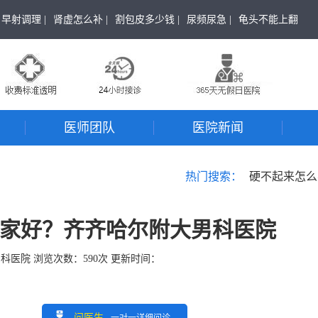
早射调理 |
肾虚怎么补 |
割包皮多少钱 |
尿频尿急 |
龟头不能上翻
医师团队
医院新闻
热门搜索：
硬不起来怎么
家好？齐齐哈尔附大男科医院
男科医院
浏览次数：
590
次 更新时间：
问医生