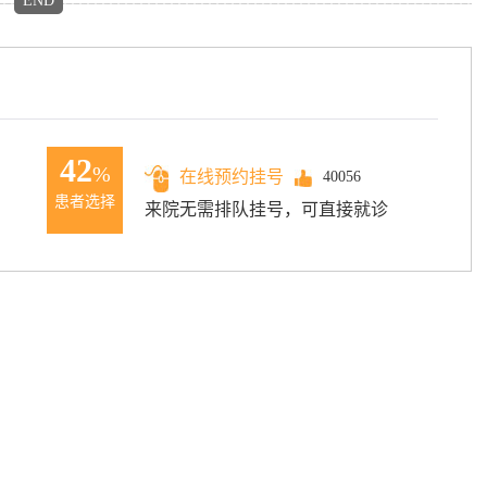
END
42
%
在线预约挂号
40056
患者选择
来院无需排队挂号，可直接就诊