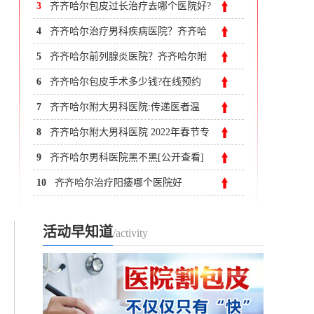
3
齐齐哈尔包皮过长治疗去哪个医院好?
齐市附大医院男科
4
齐齐哈尔治疗男科疾病医院？齐齐哈
尔附大男科医院
5
齐齐哈尔前列腺炎医院？齐齐哈尔附
大男科医院
6
齐齐哈尔包皮手术多少钱?在线预约
7
齐齐哈尔附大男科医院:传递医者温
度,助力男性重获健康
8
齐齐哈尔附大男科医院 2022年春节专
家不休照常接诊
9
齐齐哈尔男科医院黑不黑[公开查看]
齐齐哈尔看阳痿去哪家医院好
10
齐齐哈尔治疗阳痿哪个医院好
活动早知道
/activity