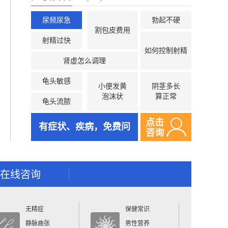
尿频尿急
勃起不硬
割包皮费用
射精过快
如何控制射精
肾虚怎么调理
龟头敏感
小便发黄
阴茎多长
泡沫状
算正常
龟头流脓
点击
有症状、疾病，免费问
咨询
在线咨询
无精症
保健常识
静脉曲张
男性营养