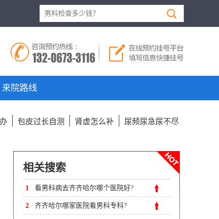
来院路线
办
包皮过长自测
肾虚怎么补
尿频尿急尿不尽
相关搜索
1
看男科病去齐齐哈尔哪个医院好?
2
齐齐哈尔哪家医院看男科专科?