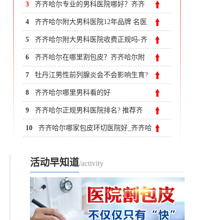
3
齐齐哈尔专业的男科医院哪好？齐齐
哈尔附大男科医院
4
齐齐哈尔附大男科医院12年品牌 名医
汇聚专注男科病诊疗
5
齐齐哈尔附大男科医院收费正规吗-齐
齐哈尔附大男科医院
6
齐齐哈尔在哪里割包皮？齐齐哈尔附
大男科医院
7
牡丹江男性前列腺炎会不会影响生育?
前列腺炎影响生育吗?
8
齐齐哈尔哪里男科看的好
9
齐齐哈尔正规男科医院排名? 推荐齐
齐哈尔附大男科医院
10
齐齐哈尔哪家包皮环切医院好_齐齐哈
尔附大男科医院
活动早知道
/activity