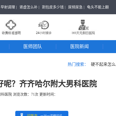
早射调理 |
肾虚怎么补 |
割包皮多少钱 |
尿频尿急 |
龟头不能上翻
医师团队
医院新闻
热门搜索：
硬不起来怎么
好呢？齐齐哈尔附大男科医院
男科医院
浏览次数：
71
次 更新时间：
问医生