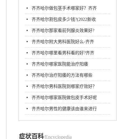
•
齐齐哈尔做包茎手术哪家好？齐齐
哈尔包茎手术医院
•
齐齐哈尔割包皮多少钱?(2022新收
费标准)
•
齐齐哈尔那家看前列腺炎效果好?
•
齐齐哈尔附大男科医院好么-齐齐
哈尔附大男科医院
•
齐齐哈尔哪里看男科看的好?齐齐
哈尔附大男科医院
•
齐齐哈尔哪家医院能治疗阳痿
•
齐齐哈尔治疗阳痿的方法有哪些
呢?_齐齐哈尔附大男科医院
•
齐齐哈尔男科医院到哪家疗效好？
齐齐哈尔附大男科医院
•
齐齐哈尔哪家医院做包皮手术好呢
•
齐齐哈尔男性的健康该由谁来进行
守护呢?
症状百科
/Encyclopedia