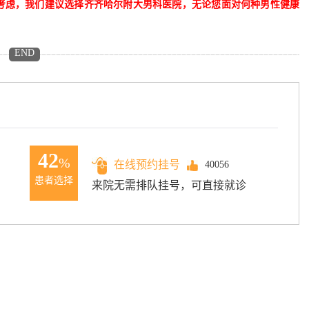
考虑，我们建议选择齐齐哈尔附大男科医院，无论您面对何种男性健康
END
42
%
在线预约挂号
40056
患者选择
来院无需排队挂号，可直接就诊