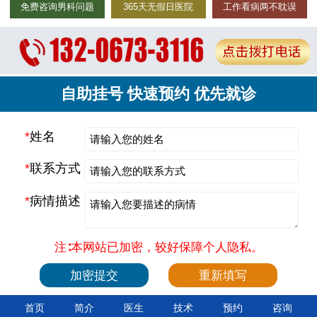
免费咨询男科问题
365天无假日医院
工作看病两不耽误
自助挂号 快速预约 优先就诊
*
姓名
*
联系方式
*
病情描述
注∶本网站已加密，较好保障个人隐私。
首页
简介
医生
技术
预约
咨询