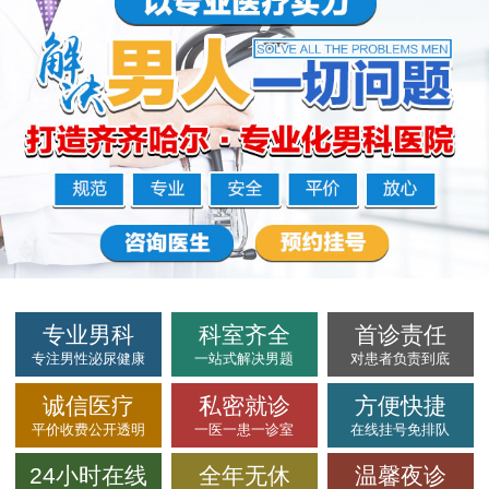
专业男科
科室齐全
首诊责任
专注男性泌尿健康
一站式解决男题
对患者负责到底
诚信医疗
私密就诊
方便快捷
平价收费公开透明
一医一患一诊室
在线挂号免排队
24小时在线
全年无休
温馨夜诊