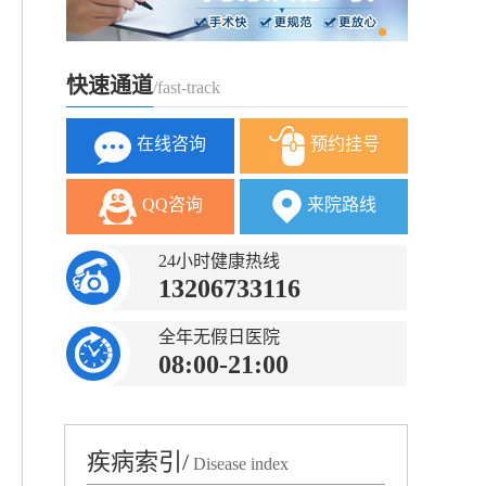
快速通道
/fast-track
在线咨询
预约挂号
QQ咨询
来院路线
24小时健康热线
13206733116
全年无假日医院
08:00-21:00
疾病索引/
Disease index