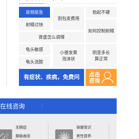
尿频尿急
勃起不硬
割包皮费用
射精过快
如何控制射精
肾虚怎么调理
龟头敏感
小便发黄
阴茎多长
泡沫状
算正常
龟头流脓
点击
有症状、疾病，免费问
咨询
在线咨询
无精症
保健常识
静脉曲张
男性营养