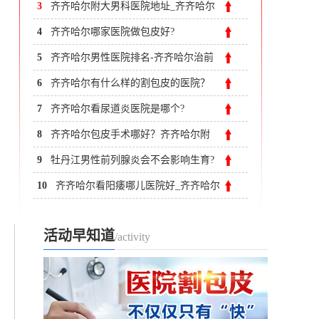
附大男科医院
3
齐齐哈尔附大男科医院地址_齐齐哈尔
好的男科医院
4
齐齐哈尔哪家医院做包皮好?
5
齐齐哈尔男性医院排名-齐齐哈尔治前
列腺炎哪里比较专业
6
齐齐哈尔有什么样的割包皮的医院？
7
齐齐哈尔看尿道炎医院是哪个?
8
齐齐哈尔包皮手术哪好？齐齐哈尔附
大男科医院
9
牡丹江男性前列腺炎会不会影响生育?
前列腺炎影响生育吗?
10
齐齐哈尔看阳痿哪儿医院好_齐齐哈尔
男科医院
活动早知道
/activity