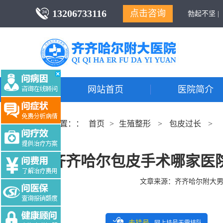
13206733116
点击咨询
勃起不坚 |
网站首页
医院简介
当前位置：：
首页
>
生殖整形
>
包皮过长
>
齐齐哈尔包皮手术哪家医
文章来源：
齐齐哈尔附大
去挂号