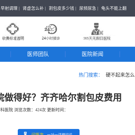
早射调理 |
肾虚怎么补 |
割包皮多少钱 |
尿频尿急 |
龟头不能上翻
医师团队
医院新闻
热门搜索：
硬不起来怎么
院做得好？齐齐哈尔割包皮费用
男科医院
浏览次数：
424
次 更新时间：
问医生