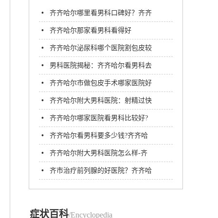
•
齐齐哈尔哪里看男科口碑好？齐齐
哈尔附大男科医院
•
齐齐哈尔那家看男科看得好
•
齐齐哈尔泌尿科哪个医院割包皮较
好?齐市附大医院男科
•
男科医院揭秘：齐齐哈尔看男科去
哪家医院-齐齐哈尔附大男科医院
•
齐齐哈尔市做包皮手术哪家医院好
•
齐齐哈尔附大男科医院：射精过快
就是早泄吗？
•
齐齐哈尔哪家医院看男科比较好?
齐齐哈尔附大男科医院
•
齐齐哈尔看男科要多少钱?齐齐哈
尔附大男科医院
•
齐齐哈尔附大男科医院怎么样-齐
齐哈尔附大男科医院好不好
•
齐市治疗前列腺的好医院？齐齐哈
尔附大男科医院
症状百科
/Encyclopedia